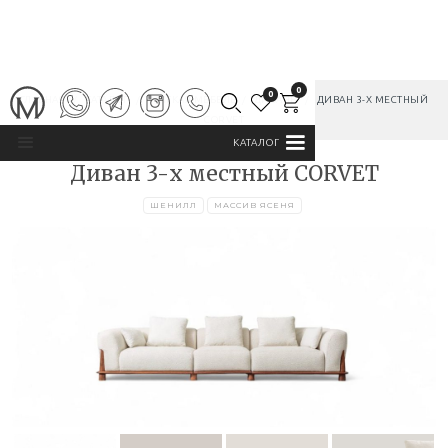
0
0
ГЛАВНАЯ
/
КАТАЛОГ
/
МЯГКАЯ МЕБЕЛЬ
/
ДИВАНЫ
/
ДИВАН 3-Х МЕСТНЫЙ
CORVET
КАТАЛОГ
Диван 3-х местный CORVET
ШЕНИЛЛ
МАССИВ ЯСЕНЯ