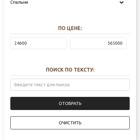
Спальни
Диваны
Столы обеденные
Кресла интерьерные
Стулья столовые
Кровати
Консоли для столовой
Шкафы
ПО ЦЕНЕ:
Комплекты для спальни
ПОИСК ПО ТЕКСТУ:
ОЧИСТИТЬ