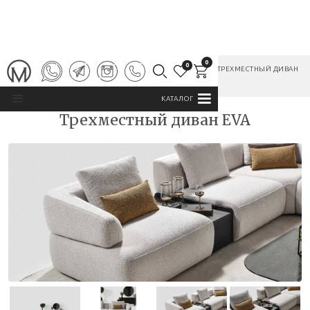
0
0
ГЛАВНАЯ
/
КАТАЛОГ
/
МЯГКАЯ МЕБЕЛЬ
/
ДИВАНЫ
/
ТРЕХМЕСТНЫЙ ДИВАН
EVA
КАТАЛОГ
Трехместный диван EVA