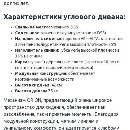
долгих лет.
Характеристики углового дивана:
Спальное
место:
механизм
DSS
Сиденья:
увеличены
в
глубину
(
механизм
DSS
)
Наполнитель сиденья:
поролон
HR
—
ALTA
плотностью
35
%
+
пенополиуретан
Perla
высокой
плотности
35
%
Наполнитель спинки
: Губка
Perla
высокой
плотности
35
%
на
спинке
Каркас:
усилен
деревянным
слоем
(
гарантия
10
лет
в
соответствии
с
европейскими
нормами
)
Модульная
конструкция:
обеспечивает
неограниченные
возможности
Высота
сиденья:
42
см
Высота
дивана
75
см
Механизм
ORION
,
предлагающий
очень
широкое
пространство
для
сидения
,
обеспечивает
как
расслабление
, так
и
приятные
моменты
.
Благодаря
модульной
конструкции
,
мягким
линиям
и
уникальному
комфорту
,
он
адаптируется
к
любому