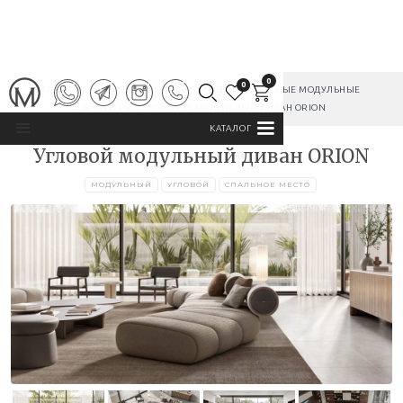
0
0
ГЛАВНАЯ
/
КАТАЛОГ
/
МЯГКАЯ МЕБЕЛЬ
/
УГЛОВЫЕ МОДУЛЬНЫЕ
ГАРНИТУРЫ
/
УГЛОВОЙ МОДУЛЬНЫЙ ДИВАН ORION
КАТАЛОГ
Угловой модульный диван ORION
МОДУЛЬНЫЙ
УГЛОВОЙ
СПАЛЬНОЕ МЕСТО