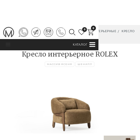
0
0
ГЛАВНАЯ
/
КАТАЛОГ
/
МЯГКАЯ МЕБЕЛЬ
/
КРЕСЛА ИНТЕРЬЕРНЫЕ
/
КРЕСЛО
ИНТЕРЬЕРНОЕ ROLEX
КАТАЛОГ
Кресло интерьерное ROLEX
МАССИВ ЯСЕНЯ
ШЕНИЛЛ