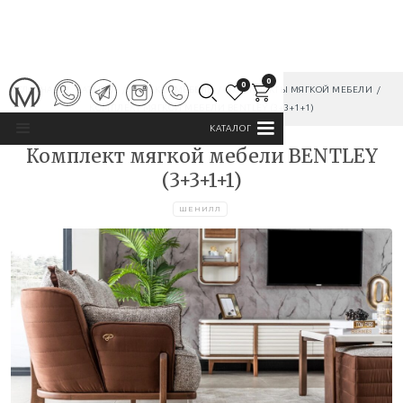
0
0
ГЛАВНАЯ
/
КАТАЛОГ
/
МЯГКАЯ МЕБЕЛЬ
/
КОМПЛЕКТЫ МЯГКОЙ МЕБЕЛИ
/
КОМПЛЕКТ МЯГКОЙ МЕБЕЛИ BENTLEY (3+3+1+1)
КАТАЛОГ
Комплект мягкой мебели BENTLEY
(3+3+1+1)
ШЕНИЛЛ