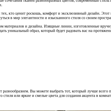
ые сочетания тканей разнообразных цветов, современный стиль 
и.
х, кто ценит роскошь, комфорт и эксклюзивный дизайн. Этот п
нуться в мир элегантности и изысканного стиля со своим простра
м материалов и дизайна. Изящные линии, изготовленные вручн
дать уникальный образ, который будет радовать вас на протяжени
азнообразием. Вы можете выбрать тот, который лучше всего п
ого стиля или яркие и смелые цвета для создания акцента в ко