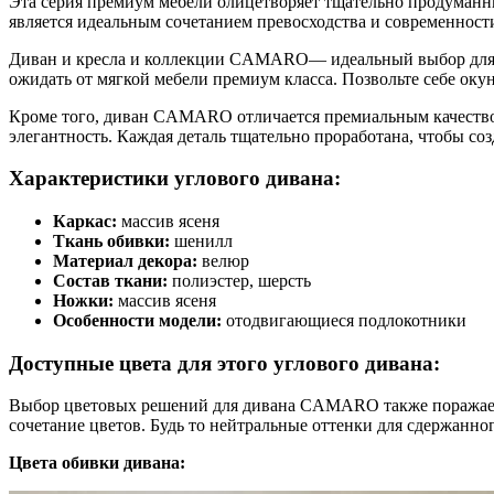
Эта серия премиум мебели олицетворяет тщательно продуманн
является идеальным сочетанием превосходства и современност
Диван и кресла и коллекции CAMARO— идеальный выбор для те
ожидать от мягкой мебели премиум класса. Позвольте себе оку
Кроме того, диван CAMARO отличается премиальным качество
элегантность. Каждая деталь тщательно проработана, чтобы соз
Характеристики углового дивана:
Каркас:
массив ясеня
Ткань обивки:
шенилл
Материал декора:
велюр
Состав ткани:
полиэстер, шерсть
Ножки:
массив ясеня
Особенности модели:
отодвигающиеся подлокотники
Доступные цвета для этого углового дивана:
Выбор цветовых решений для дивана CAMARO также поражает р
сочетание цветов. Будь то нейтральные оттенки для сдержанн
Цвета обивки дивана: