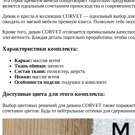
Эта серия премиум мебели олицетворяет тщательно продуманн
является идеальным сочетанием превосходства и современност
Диван и кресла и коллекции CORVET — идеальный выбор для те
ожидать от мягкой мебели премиум класса. Позвольте себе оку
Кроме того, диван CORVET отличается премиальным качество
элегантность. Каждая деталь тщательно проработана, чтобы соз
Характеристики комплекта:
Каркас:
массив ясеня
Ткань обивки:
шенилл
Состав ткани:
полиэстер, шерсть
Ножки:
массив ясеня
Особенности модели:
подушки в комплекте
Доступные цвета для этого комплекта:
Выбор цветовых решений для дивана CORVET также поражает р
сочетание цветов. Будь то нейтральные оттенки для сдержанн