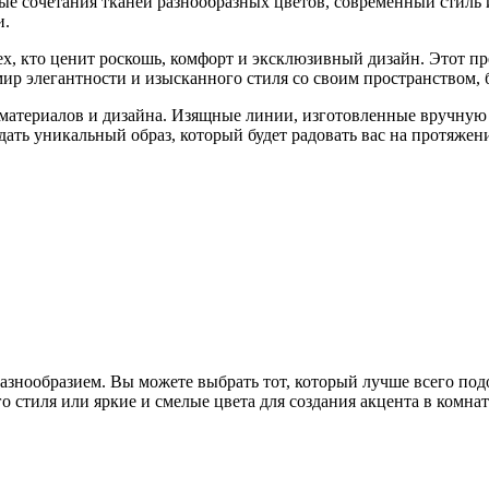
ые сочетания тканей разнообразных цветов, современный стиль 
и.
, кто ценит роскошь, комфорт и эксклюзивный дизайн. Этот пре
мир элегантности и изысканного стиля со своим пространством, 
материалов и дизайна. Изящные линии, изготовленные вручную
дать уникальный образ, который будет радовать вас на протяжени
знообразием. Вы можете выбрать тот, который лучше всего под
го стиля или яркие и смелые цвета для создания акцента в ком