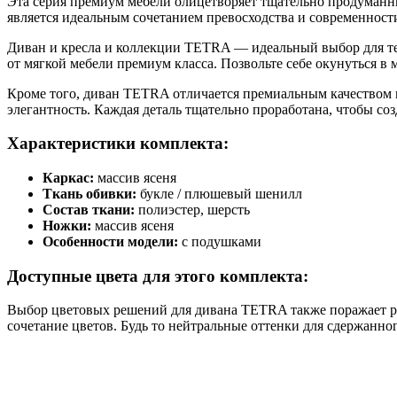
Эта серия премиум мебели олицетворяет тщательно продуманн
является идеальным сочетанием превосходства и современност
Диван и кресла и коллекции TETRA — идеальный выбор для тех
от мягкой мебели премиум класса. Позвольте себе окунуться в 
Кроме того, диван TETRA отличается премиальным качеством 
элегантность. Каждая деталь тщательно проработана, чтобы соз
Характеристики комплекта:
Каркас:
массив ясеня
Ткань обивки:
букле / плюшевый шенилл
Состав ткани:
полиэстер, шерсть
Ножки:
массив ясеня
Особенности модели:
с подушками
Доступные цвета для этого комплекта:
Выбор цветовых решений для дивана TETRA также поражает ра
сочетание цветов. Будь то нейтральные оттенки для сдержанно